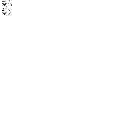
25) a)
26) b)
27) c)
28) a)